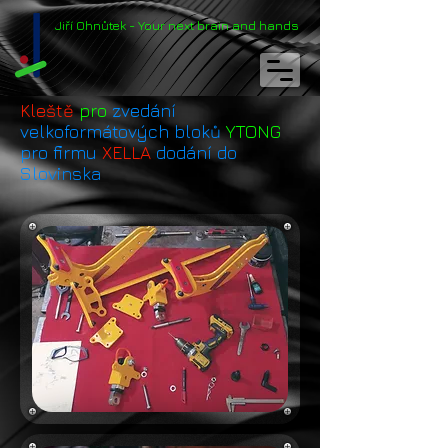
Jiří
Ohnůtek
- Your next
brain
and
hands
Kleště
pro
zvedání
velkoformátových bloků
YTONG
pro firmu
XELLA
dodání do
Slovinska