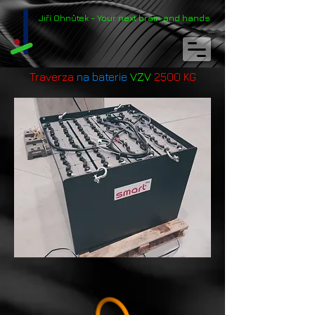
Jiří
Ohnůtek
- Your next
brain
and
hands
Traverza
na baterie
VZV
2500 KG